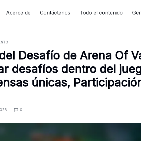
Acerca de
Contáctanos
Todo el contenido
Ger
ENTO
del Desafío de Arena Of Va
r desafíos dentro del jueg
sas únicas, Participació
2026
0