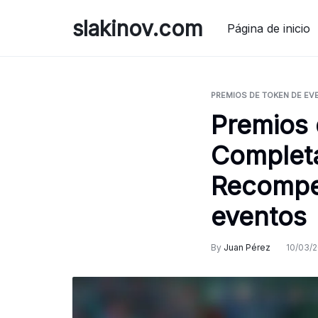
Skip
slakinov.com
to
Página de inicio
content
PREMIOS DE TOKEN DE EV
Premios 
Completa
Recompen
eventos
By
Juan Pérez
10/03/