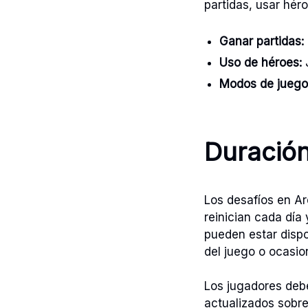
partidas, usar hér
Ganar partidas:
Uso de héroes:
J
Modos de juego
Duración
Los desafíos en Ar
reinician cada dí
pueden estar dispo
del juego o ocasio
Los jugadores deb
actualizados sobre