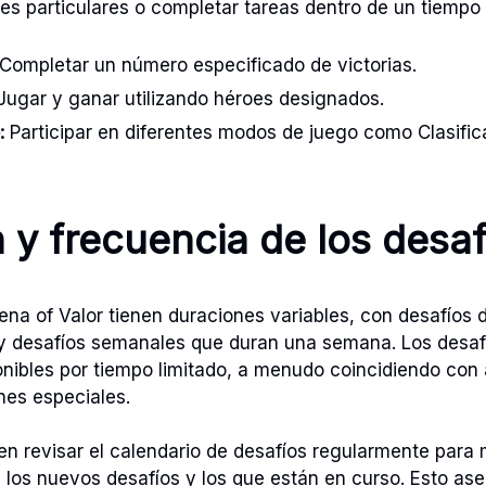
oes particulares o completar tareas dentro de un tiempo
Completar un número especificado de victorias.
ugar y ganar utilizando héroes designados.
:
Participar en diferentes modos de juego como Clasifica
 y frecuencia de los desaf
ena of Valor tienen duraciones variables, con desafíos d
a y desafíos semanales que duran una semana. Los desaf
nibles por tiempo limitado, a menudo coincidiendo con 
nes especiales.
en revisar el calendario de desafíos regularmente para
 los nuevos desafíos y los que están en curso. Esto a