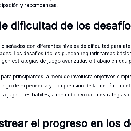
icipación y recompensas.
e dificultad de los desafí
 diseñados con diferentes niveles de dificultad para at
dades. Los desafíos fáciles pueden requerir tareas básic
exigen estrategias de juego avanzadas o trabajo en equip
ara principiantes, a menudo involucra objetivos simpl
 algo
de experiencia
y comprensión de la mecánica del 
 a jugadores hábiles, a menudo involucra estrategias c
trear el progreso en los d