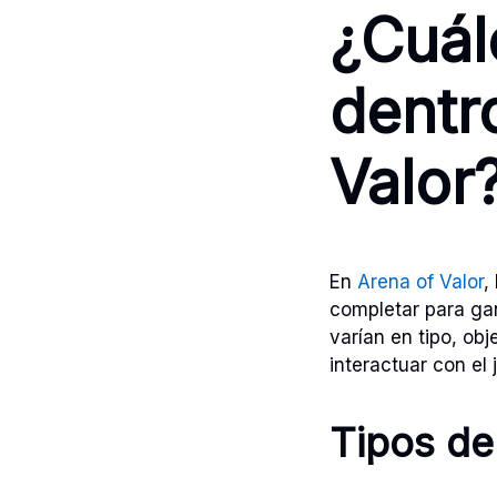
¿Cuál
dentr
Valor
En
Arena of Valor
,
completar para ga
varían en tipo, ob
interactuar con el
Tipos de