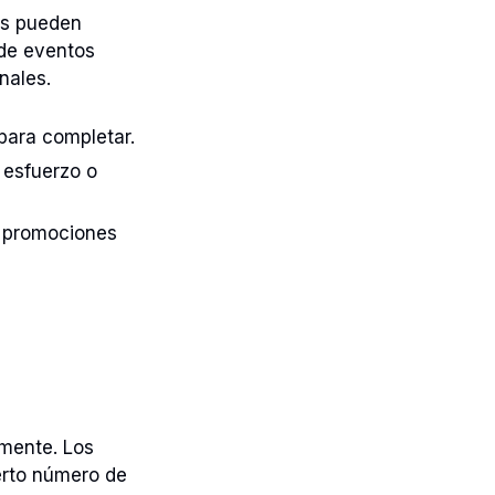
es pueden
 de eventos
nales.
para completar.
esfuerzo o
o promociones
amente. Los
erto número de