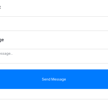
t
ge
Send Message