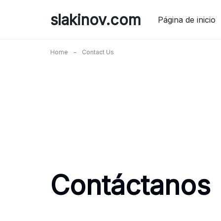
Skip
slakinov.com
to
Página de inicio
content
Home
-
Contact Us
Contáctanos