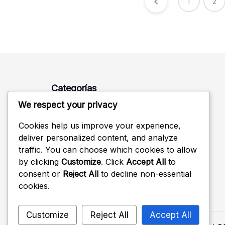
Posts
1
2
pagination
Categorías
We respect your privacy
Bonos Mensuales
Cookies help us improve your experience,
Canjear Códigos
deliver personalized content, and analyze
traffic. You can choose which cookies to allow
Premios de Token de Evento
by clicking
Customize
. Click
Accept All
to
consent or
Reject All
to decline non-essential
cookies.
Customize
Reject All
Accept All